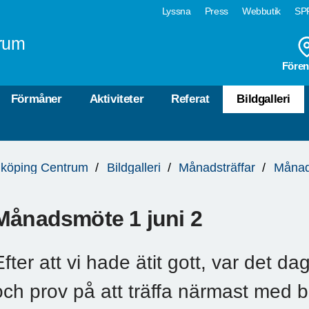
Lyssna
Press
Webbutik
SPF
rum
Fören
Förmåner
Aktiviteter
Referat
Bildgalleri
köping Centrum
Bildgalleri
Månadsträffar
Månad
Månadsmöte 1 juni 2
Efter att vi hade ätit gott, var det d
och prov på att träffa närmast med b