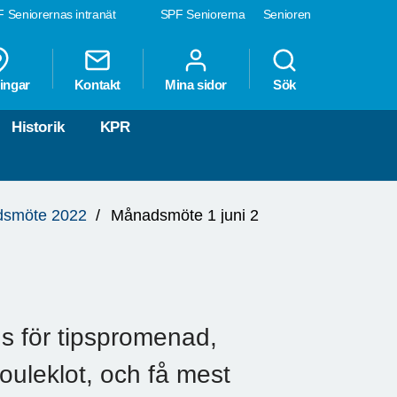
 Seniorernas intranät
SPF Seniorerna
Senioren
ingar
Kontakt
Mina sidor
Sök
Historik
KPR
smöte 2022
Månadsmöte 1 juni 2
ags för tipspromenad,
ouleklot, och få mest