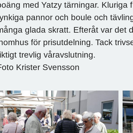
poäng med Yatzy tärningar. Kluriga
rynkiga pannor och boule och tävling
många glada skratt. Efteråt var det d
inomhus för prisutdelning. Tack trivs
riktigt trevlig våravslutning.
Foto Krister Svensson