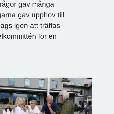
 frågor gav många
arna gav upphov till
ags igen att träffas
elkommittén för en