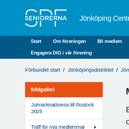
Till övergripande innehåll
Jönköping Cent
Start
Om föreningen
Bli medlem
Engagera DIG i vår förening
Du
Förbundet start
Jönköpingsdistriktet
Jön
är
här:
Bildgalleri
Julmarknadsresa till Rostock
2025
Träff för nya medlemmar