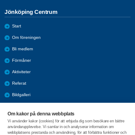
Jönköping Centrum
Start
Om föreningen
Bli medlem
Förmåner
Aktiviteter
Referat
Bildgalleri
Historik
Om kakor på denna webbplats
KPR
Vi använder kakor (cookies) för att erbjuda dig som besökare en bättre
användarupplevelse. Vi samlar in och analyserar information om
Engagera DIG i vår förening
webbplatsens prestanda och användning, för att förbättra funktioner och