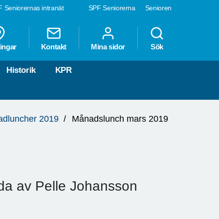
 Seniorernas intranät
SPF Seniorerna
Senioren
ingar
Kontakt
Mina sidor
Sök
Historik
KPR
dluncher 2019
Månadslunch mars 2019
da av Pelle Johansson