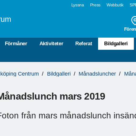
Lyssna
Press
Webbutik
SPF
rum
Fören
Förmåner
Aktiviteter
Referat
Bildgalleri
köping Centrum
Bildgalleri
Månadsluncher
Måna
Månadslunch mars 2019
Foton från mars månadslunch insän