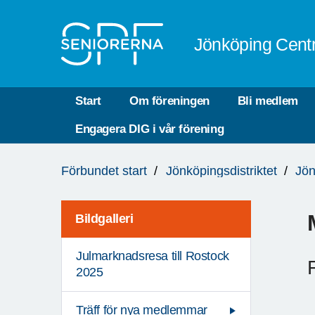
Till övergripande innehåll
Jönköping Cent
Start
Om föreningen
Bli medlem
Engagera DIG i vår förening
Du
Förbundet start
Jönköpingsdistriktet
Jön
är
här:
Bildgalleri
Julmarknadsresa till Rostock
2025
Träff för nya medlemmar