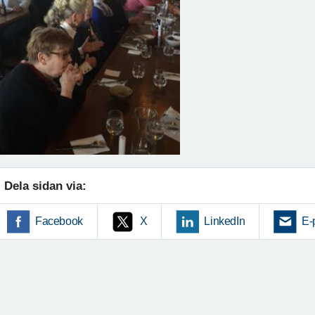
Dela sidan via:
Facebook
X
LinkedIn
E-