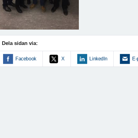
Dela sidan via:
Facebook
X
LinkedIn
E-