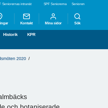
 Seniorernas intranät
SPF Seniorerna
Senioren
ingar
Kontakt
Mina sidor
Sök
Historik
KPR
smöten 2020
 Malmbäcks
de och botaniserade