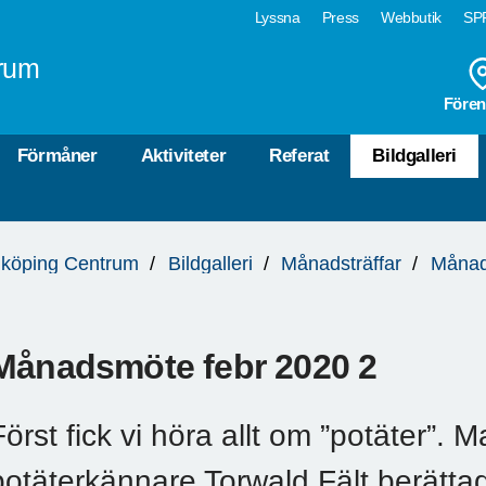
Lyssna
Press
Webbutik
SPF
rum
Fören
Förmåner
Aktiviteter
Referat
Bildgalleri
köping Centrum
Bildgalleri
Månadsträffar
Månad
Månadsmöte febr 2020 2
Först fick vi höra allt om ”potäter”.
potäterkännare Torwald Fält berätta