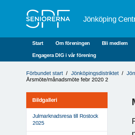
Till övergripande innehåll
Jönköping Cent
Start
Om föreningen
Bli medlem
Engagera DIG i vår förening
Du
Förbundet start
Jönköpingsdistriktet
Jön
är
Årsmöte/månadsmöte febr 2020 2
här:
Bildgalleri
Julmarknadsresa till Rostock
2025