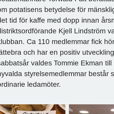
om potatisens betydelse för mänskli
det tid för kaffe med dopp innan års
distriktsordförande Kjell Lindström va
klubban. Ca 110 medlemmar fick höra
jättebra och har en positiv utvecklin
sabbatsår valdes Tommie Ekman till 
nyvalda styrelsemedlemmar består s
ordinarie ledamöter.