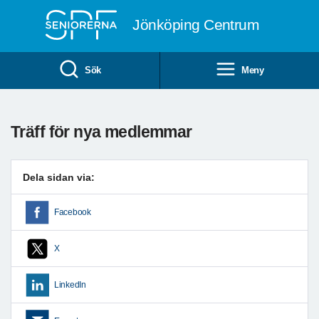
Till övergripande innehåll
Jönköping Centrum
Sök
Meny
Träff för nya medlemmar
Dela sidan via:
Facebook
X
LinkedIn