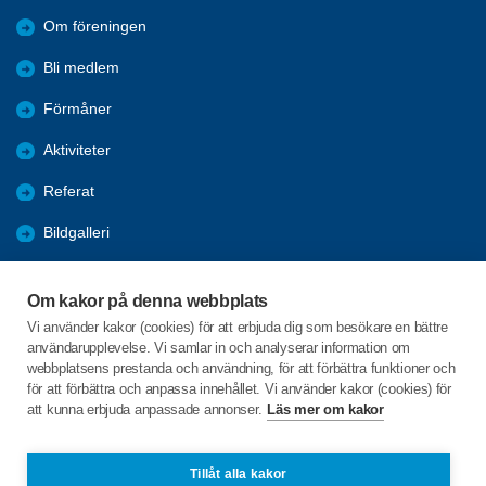
Om föreningen
Bli medlem
Förmåner
Aktiviteter
Referat
Bildgalleri
Historik
Om kakor på denna webbplats
KPR
Vi använder kakor (cookies) för att erbjuda dig som besökare en bättre
användarupplevelse. Vi samlar in och analyserar information om
Engagera DIG i vår förening
webbplatsens prestanda och användning, för att förbättra funktioner och
för att förbättra och anpassa innehållet. Vi använder kakor (cookies) för
att kunna erbjuda anpassade annonser.
Läs mer om kakor
C/o:Lennart Lööw
Aspholmsgatan 21 lgh 1001
553 23 Jönköping
Tillåt alla kakor