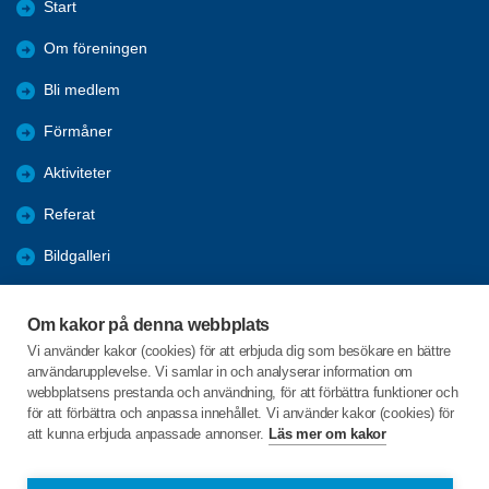
Start
Om föreningen
Bli medlem
Förmåner
Aktiviteter
Referat
Bildgalleri
Historik
Om kakor på denna webbplats
KPR
Vi använder kakor (cookies) för att erbjuda dig som besökare en bättre
användarupplevelse. Vi samlar in och analyserar information om
Engagera DIG i vår förening
webbplatsens prestanda och användning, för att förbättra funktioner och
för att förbättra och anpassa innehållet. Vi använder kakor (cookies) för
att kunna erbjuda anpassade annonser.
Läs mer om kakor
C/o:Lennart Lööw
Aspholmsgatan 21 lgh 1001