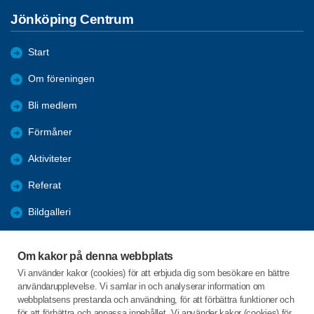
Jönköping Centrum
Start
Om föreningen
Bli medlem
Förmåner
Aktiviteter
Referat
Bildgalleri
Historik
Om kakor på denna webbplats
KPR
Vi använder kakor (cookies) för att erbjuda dig som besökare en bättre
användarupplevelse. Vi samlar in och analyserar information om
Engagera DIG i vår förening
webbplatsens prestanda och användning, för att förbättra funktioner och
för att förbättra och anpassa innehållet. Vi använder kakor (cookies) för