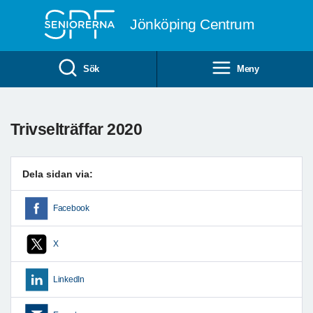
Till övergripande innehåll
Jönköping Centrum
Sök
Meny
Trivselträffar 2020
Dela sidan via:
Facebook
X
LinkedIn