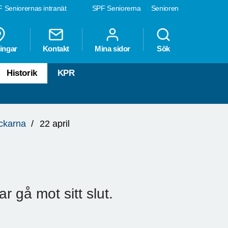
 Seniorernas intranät
SPF Seniorerna
Senioren
ingar
Kontakt
Mina sidor
Sök
Historik
KPR
ockarna
22 april
 gå mot sitt slut.