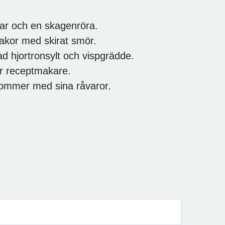
tar och en skagenröra.
akor med skirat smör.
 hjortronsylt och vispgrädde.
r receptmakare.
 kommer med sina råvaror.