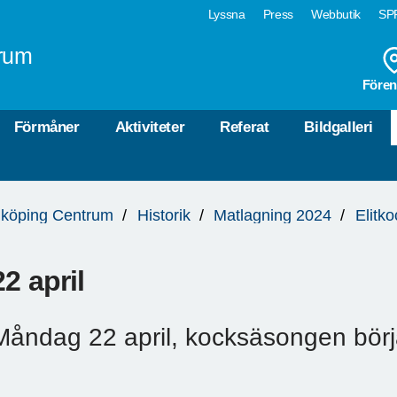
Lyssna
Press
Webbutik
SPF
rum
Fören
Förmåner
Aktiviteter
Referat
Bildgalleri
köping Centrum
Historik
Matlagning 2024
Elitk
22 april
Måndag 22 april, kocksäsongen börjar