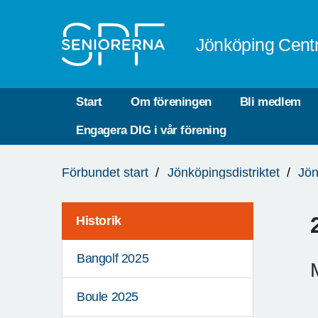
Till övergripande innehåll
Jönköping Cent
Start
Om föreningen
Bli medlem
Engagera DIG i vår förening
Du
Förbundet start
Jönköpingsdistriktet
Jön
är
här:
Historik
Bangolf 2025
Boule 2025