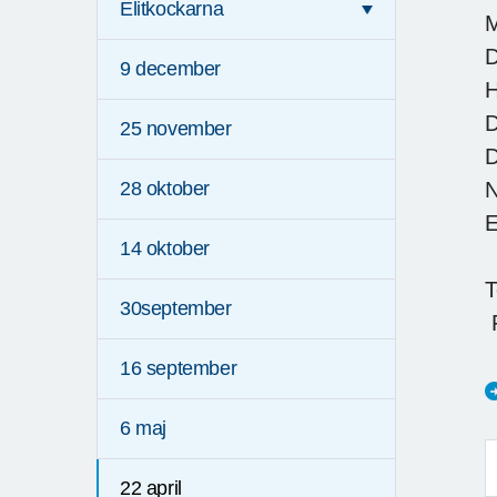
Elitkockarna
M
D
9 december
H
D
25 november
D
N
28 oktober
E
14 oktober
T
30september
F
16 september
6 maj
22 april