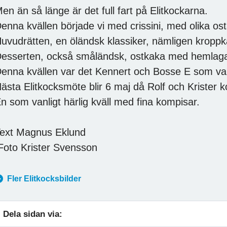
en än så länge är det full fart på Elitkockarna.
enna kvällen började vi med crissini, med olika os
uvudrätten, en öländsk klassiker, nämligen kroppk
esserten, också småländsk, ostkaka med hemlagad
enna kvällen var det Kennert och Bosse E som va
ästa Elitkocksmöte blir 6 maj då Rolf och Krister
n som vanligt härlig kväll med fina kompisar.
ext Magnus Eklund
oto Krister Svensson
Fler Elitkocksbilder
Dela sidan via: