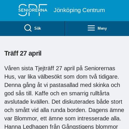
Till övergripande innehåll
Jönköping Centrum
Sök
Meny
Träff 27 april
Våren sista Tjejträff 27 april på Seniorernas
Hus, var lika välbesökt som dom två tidigare.
Denna gång åt vi pastasallad med skinka och
god sås till. Kaffe och en smarrig rulltårta
avslutade kvällen. Det diskuterades både stort
och smått vid alla runda borden. Dagens ämne
var Blommor, ett ämne som intresserade alla.
Hanna Ledhagen från Gångstigens blommor