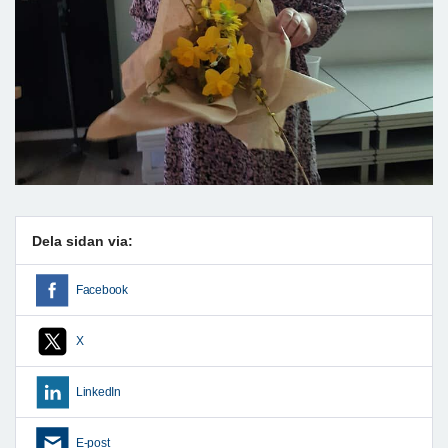
Dela sidan via:
Facebook
X
LinkedIn
E-post