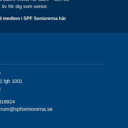
t liv för dig som senior.
li medlem i SPF Seniorerna här
w
1 lgh 1001
g
816924
trum@spfseniorerna.se