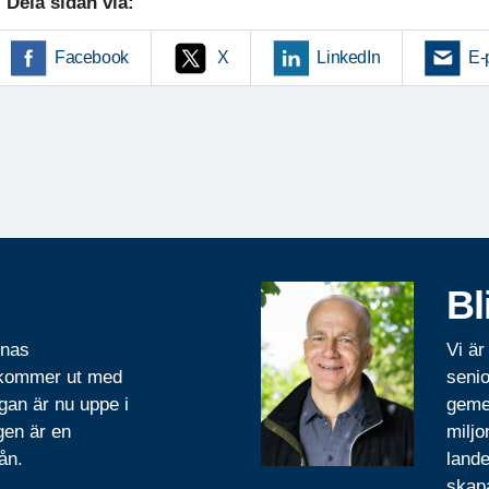
Dela sidan via:
Facebook
X
LinkedIn
E-
Bl
rnas
Vi är
 kommer ut med
senio
gan är nu uppe i
geme
gen är en
miljo
ån.
lande
skapa