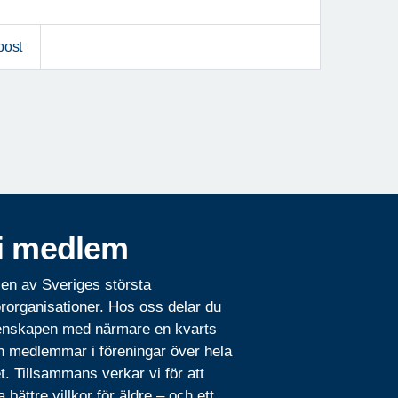
post
i medlem
 en av Sveriges största
rorganisationer. Hos oss delar du
nskapen med närmare en kvarts
n medlemmar i föreningar över hela
t. Tillsammans verkar vi för att
 bättre villkor för äldre – och ett