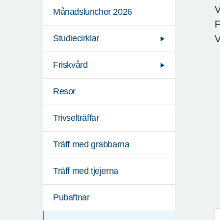
V
Månadsluncher 2026
F
V
Studiecirklar
Friskvård
Resor
Trivselträffar
Träff med grabbarna
Träff med tjejerna
Pubaftnar