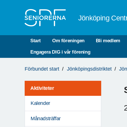
Till övergripande innehåll
Jönköping Cent
Start
Om föreningen
Bli medlem
Engagera DIG i vår förening
Du
Förbundet start
Jönköpingsdistriktet
Jön
är
här:
Aktiviteter
Kalender
Månadsträffar