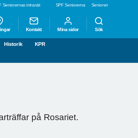
 Seniorernas intranät
SPF Seniorerna
Senioren
ingar
Kontakt
Mina sidor
Sök
Historik
KPR
rträffar på Rosariet.