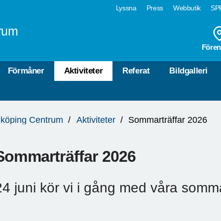
Lyssna
Press
Webbutik
SPF
rum
Fören
Förmåner
Aktiviteter
Referat
Bildgalleri
köping Centrum
Aktiviteter
Sommarträffar 2026
Sommarträffar 2026
24 juni kör vi i gång med våra somma