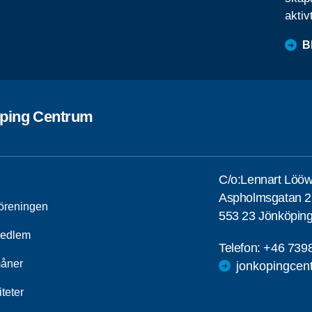
aktiv
B
ping Centrum
C/o:Lennart Löö
Aspholmsgatan 2
öreningen
553 23 Jönköpin
medlem
Telefon:
+46 739
åner
jonkopingcen
iteter