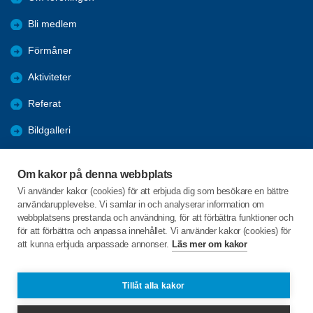
Bli medlem
Förmåner
Aktiviteter
Referat
Bildgalleri
Historik
Om kakor på denna webbplats
KPR
Vi använder kakor (cookies) för att erbjuda dig som besökare en bättre
användarupplevelse. Vi samlar in och analyserar information om
Engagera DIG i vår förening
webbplatsens prestanda och användning, för att förbättra funktioner och
för att förbättra och anpassa innehållet. Vi använder kakor (cookies) för
att kunna erbjuda anpassade annonser.
Läs mer om kakor
C/o:Lennart Lööw
Aspholmsgatan 21 lgh 1001
553 23 Jönköping
Tillåt alla kakor
Telefon:
+46 739816924