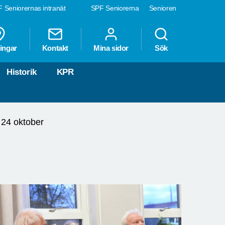
 Seniorernas intranät
SPF Seniorerna
Senioren
ingar
Kontakt
Mina sidor
Sök
Historik
KPR
24 oktober