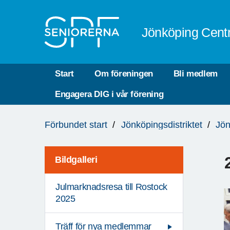
Till övergripande innehåll
Jönköping Cent
Start
Om föreningen
Bli medlem
Engagera DIG i vår förening
Du
Förbundet start
Jönköpingsdistriktet
Jön
är
här:
Bildgalleri
Julmarknadsresa till Rostock
2025
Träff för nya medlemmar