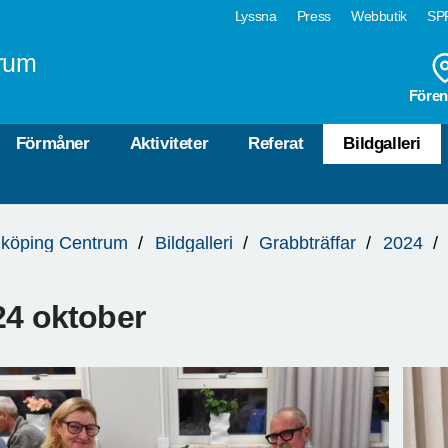
Lyssna
Press
Webbutik
SPF
rum
Fören
Förmåner
Aktiviteter
Referat
Bildgalleri
köping Centrum
Bildgalleri
Grabbträffar
2024
24 oktober