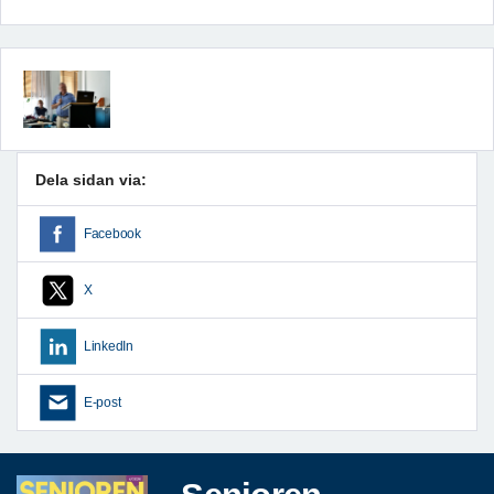
Dela sidan via:
Facebook
X
LinkedIn
E-post