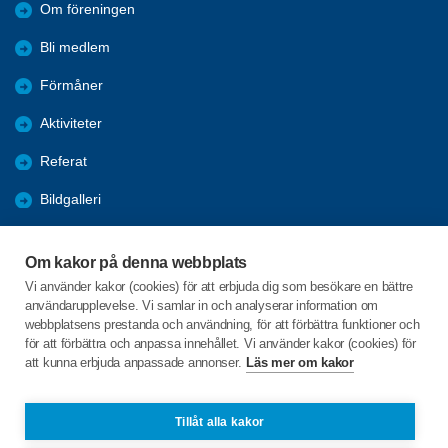
Om föreningen
Bli medlem
Förmåner
Aktiviteter
Referat
Bildgalleri
Historik
Om kakor på denna webbplats
KPR
Vi använder kakor (cookies) för att erbjuda dig som besökare en bättre
användarupplevelse. Vi samlar in och analyserar information om
Engagera DIG i vår förening
webbplatsens prestanda och användning, för att förbättra funktioner och
för att förbättra och anpassa innehållet. Vi använder kakor (cookies) för
att kunna erbjuda anpassade annonser.
Läs mer om kakor
C/o:Lennart Lööw
Aspholmsgatan 21 lgh 1001
553 23 Jönköping
Tillåt alla kakor