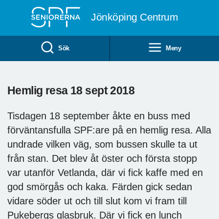
Till övergripande innehåll
Jönköping Centrum
Sök
Meny
Hemlig resa 18 sept 2018
Tisdagen 18 september åkte en buss med
förväntansfulla SPF:are på en hemlig resa. Alla
undrade vilken väg, som bussen skulle ta ut
från stan. Det blev åt öster och första stopp
var utanför Vetlanda, där vi fick kaffe med en
god smörgås och kaka. Färden gick sedan
vidare söder ut och till slut kom vi fram till
Pukebergs glasbruk. Där vi fick en lunch