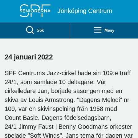
Till övergripande innehåll
Jönköping Centrum
Sök
Meny
24 januari 2022
SPF Centrums Jazz-cirkel hade sin 109:e träff
24/1, som samlade 10 deltagare. Vår
cirkelledare Jan, började säsongen med en
skiva av Louis Armstrong. "Dagens Melodi" nr
109, var en skivinspelning från 1958 med
Count Basie. Dagens födelsedagsbarn,
24/1 Jimmy Faust i Benny Goodmans orkester
spelade "Soft Wings". Jans tema för dagen var