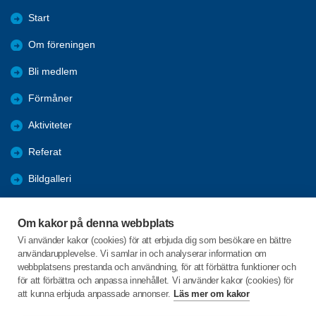
Start
Om föreningen
Bli medlem
Förmåner
Aktiviteter
Referat
Bildgalleri
Historik
Om kakor på denna webbplats
KPR
Vi använder kakor (cookies) för att erbjuda dig som besökare en bättre
användarupplevelse. Vi samlar in och analyserar information om
Engagera DIG i vår förening
webbplatsens prestanda och användning, för att förbättra funktioner och
för att förbättra och anpassa innehållet. Vi använder kakor (cookies) för
att kunna erbjuda anpassade annonser.
Läs mer om kakor
C/o:Lennart Lööw