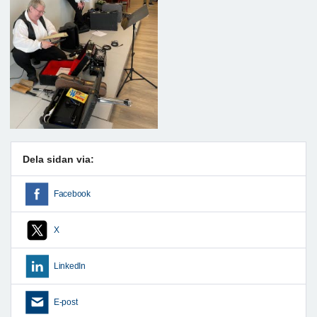
Dela sidan via:
Facebook
X
LinkedIn
E-post