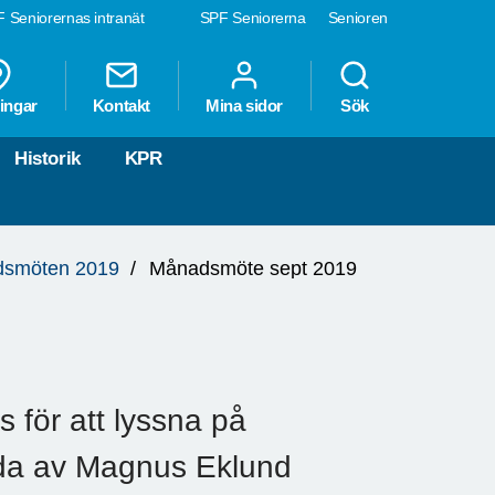
 Seniorernas intranät
SPF Seniorerna
Senioren
ingar
Kontakt
Mina sidor
Sök
Historik
KPR
smöten 2019
Månadsmöte sept 2019
 för att lyssna på
nda av Magnus Eklund