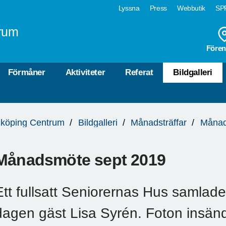
Lyssna
Press
Webbutik
SPF
rum
Fören
Förmåner
Aktiviteter
Referat
Bildgalleri
köping Centrum
Bildgalleri
Månadsträffar
Månad
Månadsmöte sept 2019
Ett fullsatt Seniorernas Hus samlades
dagen gäst Lisa Syrén. Foton insä