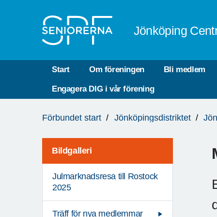
Till övergripande innehåll
Jönköping Cent
Start
Om föreningen
Bli medlem
Engagera DIG i vår förening
Du
Förbundet start
Jönköpingsdistriktet
Jön
är
här:
Bildgalleri
Julmarknadsresa till Rostock
2025
Träff för nya medlemmar