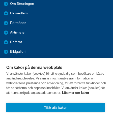
Om föreningen
Bli medlem
Förmåner
Aktiviteter
Referat
Bildgalleri
Historik
Om kakor på denna webbplats
KPR
Vi använder kakor (cookies) för att erbjuda dig som besökare en bättre
användarupplevelse. Vi samlar in och analyserar information om
Engagera DIG i vår förening
webbplatsens prestanda och användning, för att förbättra funktioner och
för att förbättra och anpassa innehållet. Vi använder kakor (cookies) för
att kunna erbjuda anpassade annonser.
Läs mer om kakor
C/o:Lennart Lööw
Aspholmsgatan 21 lgh 1001
553 23 Jönköping
Tillåt alla kakor