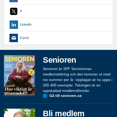
X
LinkedIn
E-post
Senioren
Senioren är SPF Seniorernas
medlemstidning och den kommer ut med
nio nummer per år. Upplagan är nu uppe i
205 400 exemplar. Tidningen är en
uppskattad medlemsförmån.
Gå till senioren.se
Bli medlem