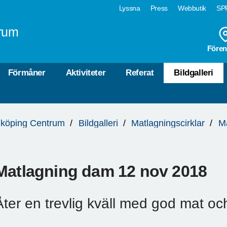
Lyssna
Press
Webbutik
SPF
rum
Fören
Förmåner
Aktiviteter
Referat
Bildgalleri
köping Centrum
Bildgalleri
Matlagningscirklar
M
Matlagning dam 12 nov 2018
Åter en trevlig kväll med god mat oc