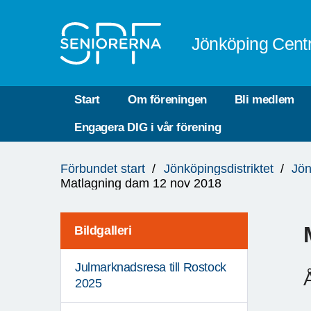
Till övergripande innehåll
Jönköping Cent
Start
Om föreningen
Bli medlem
Engagera DIG i vår förening
Du
Förbundet start
Jönköpingsdistriktet
Jön
är
Matlagning dam 12 nov 2018
här:
Bildgalleri
Julmarknadsresa till Rostock
2025