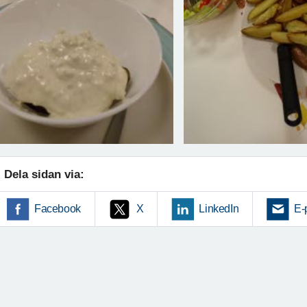
Dela sidan via:
Facebook
X
LinkedIn
E-