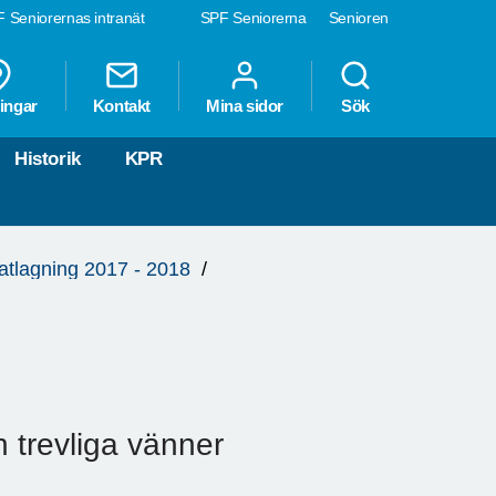
 Seniorernas intranät
SPF Seniorerna
Senioren
ingar
Kontakt
Mina sidor
Sök
Historik
KPR
atlagning 2017 - 2018
h trevliga vänner