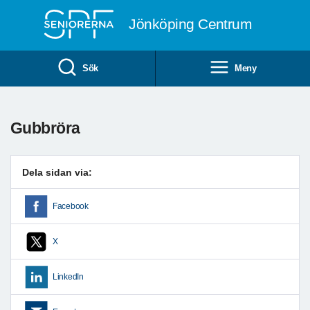
Till övergripande innehåll
Jönköping Centrum
Sök
Meny
Gubbröra
Dela sidan via:
Facebook
X
LinkedIn