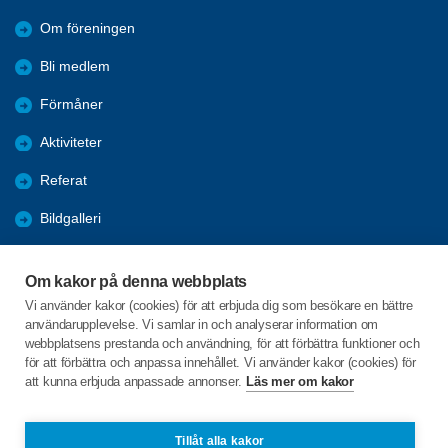
Om föreningen
Bli medlem
Förmåner
Aktiviteter
Referat
Bildgalleri
Historik
Om kakor på denna webbplats
KPR
Vi använder kakor (cookies) för att erbjuda dig som besökare en bättre
användarupplevelse. Vi samlar in och analyserar information om
Engagera DIG i vår förening
webbplatsens prestanda och användning, för att förbättra funktioner och
för att förbättra och anpassa innehållet. Vi använder kakor (cookies) för
att kunna erbjuda anpassade annonser.
Läs mer om kakor
C/o:Lennart Lööw
Aspholmsgatan 21 lgh 1001
553 23 Jönköping
Tillåt alla kakor