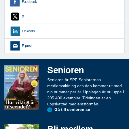
Facebook
X
LinkedIn
E-post
Senioren
Senioren är SPF Seniorernas
medlemstidning och den kommer ut med
nio nummer per år. Upplagan är nu uppe i
205 400 exemplar. Tidningen är en
uppskattad medlemsförmån.
Gå till senioren.se
Bli medlem