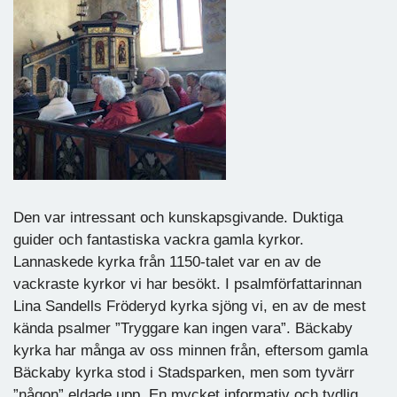
Den var intressant och kunskapsgivande. Duktiga
guider och fantastiska vackra gamla kyrkor.
Lannaskede kyrka från 1150-talet var en av de
vackraste kyrkor vi har besökt. I psalmförfattarinnan
Lina Sandells Fröderyd kyrka sjöng vi, en av de mest
kända psalmer ”Tryggare kan ingen vara”. Bäckaby
kyrka har många av oss minnen från, eftersom gamla
Bäckaby kyrka stod i Stadsparken, men som tyvärr
”någon” eldade upp. En mycket informativ och tydlig