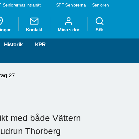
 Seniorernas intranät
SPF Seniorerna
Senioren
ingar
Kontakt
Mina sidor
Sök
Historik
KPR
rag 27
ikt med både Vättern
Gudrun Thorberg