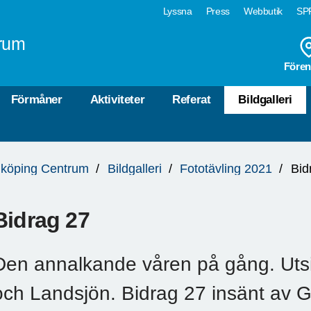
Lyssna
Press
Webbutik
SPF
rum
Fören
Förmåner
Aktiviteter
Referat
Bildgalleri
köping Centrum
Bildgalleri
Fototävling 2021
Bid
Bidrag 27
Den annalkande våren på gång. Uts
och Landsjön. Bidrag 27 insänt av 