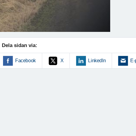
Dela sidan via:
Facebook
X
LinkedIn
E-