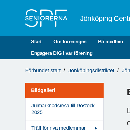
Till övergripande innehåll
Jönköping Cent
Start
Om föreningen
Bli medlem
Engagera DIG i vår förening
Du
Förbundet start
Jönköpingsdistriktet
Jön
är
här:
Bildgalleri
Julmarknadsresa till Rostock
2025
Träff för nya medlemmar