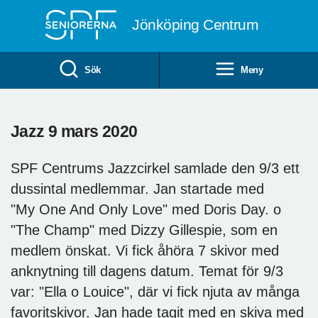
Till övergripande innehåll
Jönköping Centrum
Sök
Meny
Jazz 9 mars 2020
SPF Centrums Jazzcirkel samlade den 9/3 ett
dussintal medlemmar. Jan startade med
"My One And Only Love" med Doris Day. o
"The Champ" med Dizzy Gillespie, som en
medlem önskat. Vi fick åhöra 7 skivor med
anknytning till dagens datum. Temat för 9/3
var: "Ella o Louice", där vi fick njuta av många
favoritskivor. Jan hade tagit med en skiva med