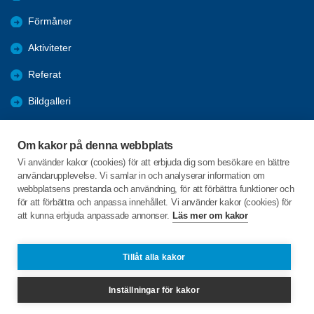
Förmåner
Aktiviteter
Referat
Bildgalleri
Historik
Om kakor på denna webbplats
KPR
Vi använder kakor (cookies) för att erbjuda dig som besökare en bättre
användarupplevelse. Vi samlar in och analyserar information om
Engagera DIG i vår förening
webbplatsens prestanda och användning, för att förbättra funktioner och
för att förbättra och anpassa innehållet. Vi använder kakor (cookies) för
att kunna erbjuda anpassade annonser.
Läs mer om kakor
C/o:Lennart Lööw
Aspholmsgatan 21 lgh 1001
553 23 Jönköping
Tillåt alla kakor
Telefon:
+46 739816924
Inställningar för kakor
jonkopingcentrum@spfseniorerna.se