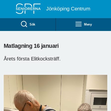
Till övergripande innehåll
Jönköping Centrum
Sök
Meny
Matlagning 16 januari
Årets första Elitkocksträff.