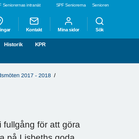
 Seniorernas intranät
SPF Seniorerna
Senioren
ingar
Kontakt
Mina sidor
Sök
Historik
KPR
smöten 2017 - 2018
fullgång för att göra
la på Lisbeths goda