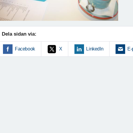
Dela sidan via:
Facebook
X
LinkedIn
E-