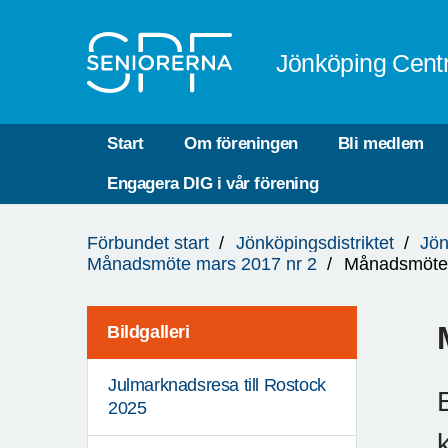
Till övergripande innehåll
Jönköping Cent
Start
Om föreningen
Bli medlem
Engagera DIG i vår förening
Du
Förbundet start
Jönköpingsdistriktet
Jön
är
Månadsmöte mars 2017 nr 2
Månadsmöte 
här:
Bildgalleri
Julmarknadsresa till Rostock
2025