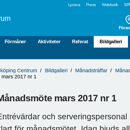
Lyssna
Press
Webbutik
SPF
rum
Fören
Förmåner
Aktiviteter
Referat
Bildgalleri
köping Centrum
Bildgalleri
Månadsträffar
Månad
mars 2017 nr 1
Månadsmöte mars 2017 nr 1
Entrévärdar och serveringspersonal i 
klart för månadsmötet. Idag bjuds al