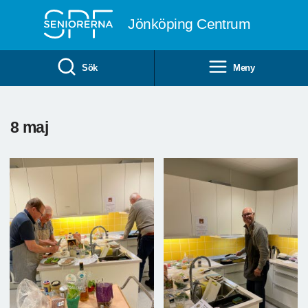
Till övergripande innehåll
Jönköping Centrum
Sök
Meny
8 maj