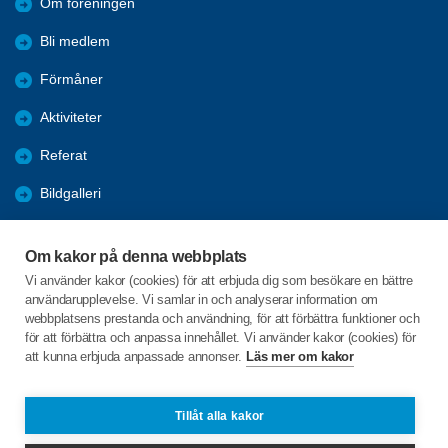
Om föreningen
Bli medlem
Förmåner
Aktiviteter
Referat
Bildgalleri
Historik
Om kakor på denna webbplats
KPR
Vi använder kakor (cookies) för att erbjuda dig som besökare en bättre
användarupplevelse. Vi samlar in och analyserar information om
Engagera DIG i vår förening
webbplatsens prestanda och användning, för att förbättra funktioner och
för att förbättra och anpassa innehållet. Vi använder kakor (cookies) för
att kunna erbjuda anpassade annonser.
Läs mer om kakor
C/o:Lennart Lööw
Aspholmsgatan 21 lgh 1001
553 23 Jönköping
Tillåt alla kakor