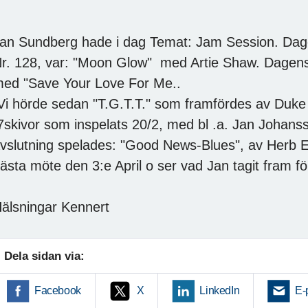
an Sundberg hade i dag Temat: Jam Session. Dag
r. 128, var: "Moon Glow" med Artie Shaw. Dagen
ed "Save Your Love For Me..
i hörde sedan "T.G.T.T." som framfördes av Duke E
skivor som inspelats 20/2, med bl .a. Jan Johans
vslutning spelades: "Good News-Blues", av Herb El
ästa möte den 3:e April o ser vad Jan tagit fram för
älsningar Kennert
Dela sidan via:
Facebook
X
LinkedIn
E-