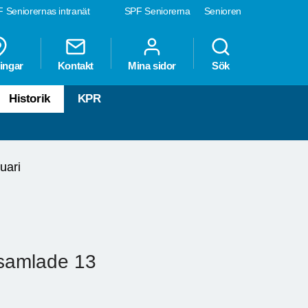
 Seniorernas intranät
SPF Seniorerna
Senioren
ingar
Kontakt
Mina sidor
Sök
Historik
KPR
uari
samlade 13