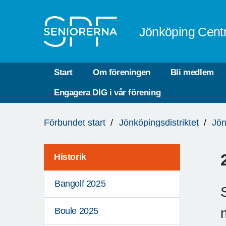
Till övergripande innehåll
Jönköping Cent
Start
Om föreningen
Bli medlem
Engagera DIG i vår förening
Du
Förbundet start
Jönköpingsdistriktet
Jön
är
här:
Historik
Bangolf 2025
Boule 2025