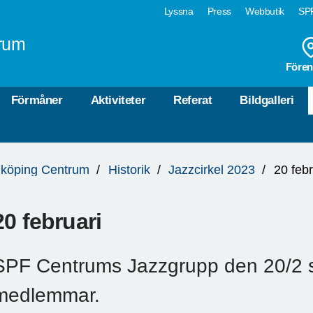
Lyssna
Press
Webbutik
SPF
rum
Fören
Förmåner
Aktiviteter
Referat
Bildgalleri
köping Centrum
Historik
Jazzcirkel 2023
20 febr
20 februari
SPF Centrums Jazzgrupp den 20/2 
medlemmar.