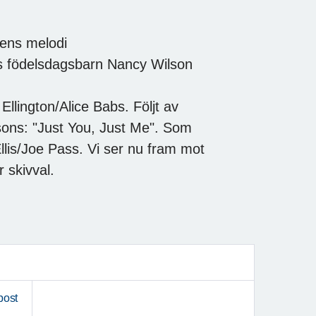
ens melodi
s födelsdagsbarn Nancy Wilson
llington/Alice Babs. Följt av
sons: "Just You, Just Me". Som
lis/Joe Pass. Vi ser nu fram mot
 skivval.
post