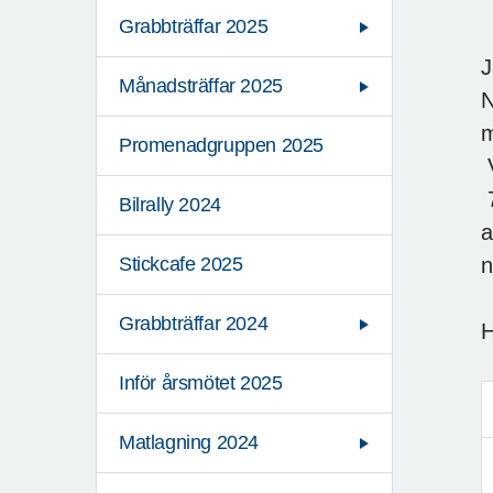
Grabbträffar 2025
J
Månadsträffar 2025
N
m
Promenadgruppen 2025
V
7
Bilrally 2024
a
n
Stickcafe 2025
Grabbträffar 2024
H
Inför årsmötet 2025
Matlagning 2024