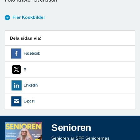
Fler Kockbilder
Dela sidan via:
Facebook
X
LinkedIn
E-post
Senioren
Senioren är SPF Seniorernas