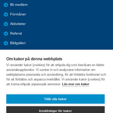
Bli medlem
Förmåner
Aktiviteter
Referat
Bildgalleri
Historik
Om kakor på denna webbplats
KPR
Vi använder kakor (cookies) för att erbjuda dig som besökare en bättre
användarupplevelse. Vi samlar in och analyserar information om
Engagera DIG i vår förening
webbplatsens prestanda och användning, för att förbättra funktioner och
för att förbättra och anpassa innehållet. Vi använder kakor (cookies) för
att kunna erbjuda anpassade annonser.
Läs mer om kakor
C/o:Lennart Lööw
Aspholmsgatan 21 lgh 1001
553 23 Jönköping
Tillåt alla kakor
Telefon:
+46 739816924
Inställningar för kakor