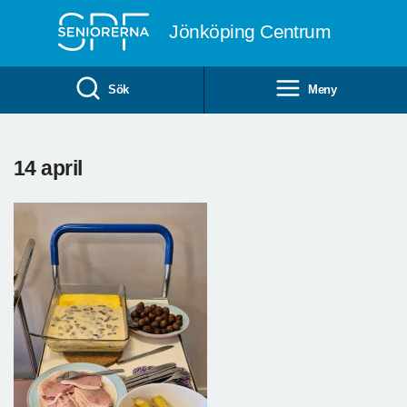
Till övergripande innehåll
Jönköping Centrum
Sök
Meny
14 april