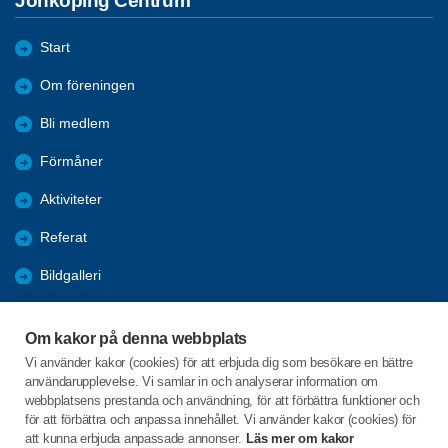
Jönköping Centrum
Start
Om föreningen
Bli medlem
Förmåner
Aktiviteter
Referat
Bildgalleri
Historik
Om kakor på denna webbplats
KPR
Vi använder kakor (cookies) för att erbjuda dig som besökare en bättre
användarupplevelse. Vi samlar in och analyserar information om
Engagera DIG i vår förening
webbplatsens prestanda och användning, för att förbättra funktioner och
för att förbättra och anpassa innehållet. Vi använder kakor (cookies) för
att kunna erbjuda anpassade annonser.
Läs mer om kakor