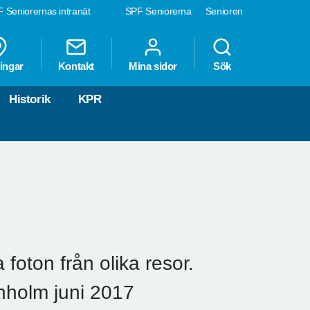
 Seniorernas intranät
SPF Seniorerna
Senioren
ingar
Kontakt
Mina sidor
Sök
Historik
KPR
 foton från olika resor.
rnholm juni 2017