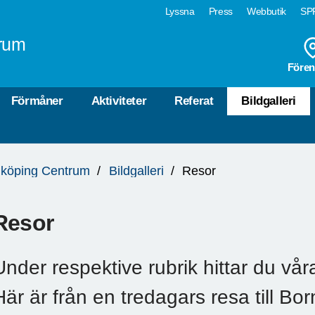
Lyssna
Press
Webbutik
SPF
rum
Fören
Förmåner
Aktiviteter
Referat
Bildgalleri
köping Centrum
Bildgalleri
Resor
Resor
Under respektive rubrik hittar du våra
Här är från en tredagars resa till Bo