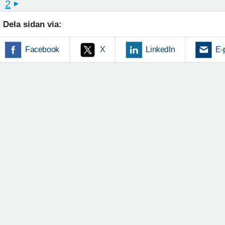
2
next
Dela sidan via:
Facebook
X
LinkedIn
E-