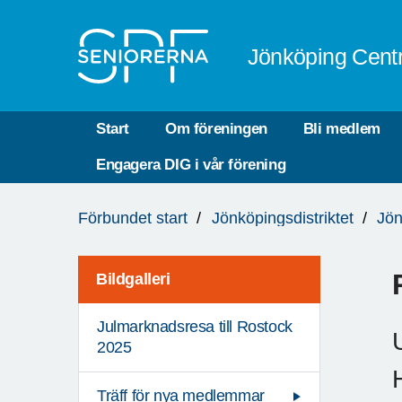
Till övergripande innehåll
Jönköping Cent
Start
Om föreningen
Bli medlem
Engagera DIG i vår förening
Du
Förbundet start
Jönköpingsdistriktet
Jön
är
här:
Bildgalleri
Julmarknadsresa till Rostock
2025
Träff för nya medlemmar