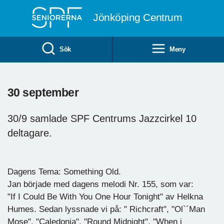
Till övergripande innehåll
Jönköping Centrum
Sök
Meny
30 september
30/9 samlade SPF Centrums Jazzcirkel 10
deltagare.
Dagens Tema: Something Old.
Jan började med dagens melodi Nr. 155, som var:
"If I Could Be With You One Hour Tonight" av Helkna
Humes. Sedan lyssnade vi på: " Richcraft", "Ol`´Man
Mose", "Caledonia", "Round Midnight", "When i