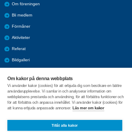
Om föreningen
Bli medlem
Förmåner
Aktiviteter
Referat
Bildgalleri
Historik
Om kakor på denna webbplats
KPR
Vi använder kakor (cookies) för att erbjuda dig som besökare en bättre
användarupplevelse. Vi samlar in och analyserar information om
Engagera DIG i vår förening
webbplatsens prestanda och användning, för att förbättra funktioner och
för att förbättra och anpassa innehållet. Vi använder kakor (cookies) för
att kunna erbjuda anpassade annonser.
Läs mer om kakor
C/o:Lennart Lööw
Aspholmsgatan 21 lgh 1001
553 23 Jönköping
Tillåt alla kakor