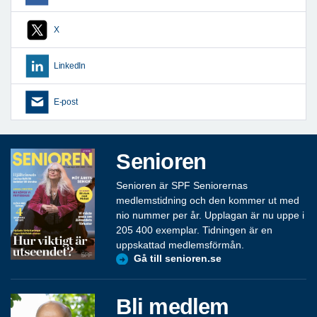
X
LinkedIn
E-post
Senioren
Senioren är SPF Seniorernas
medlemstidning och den kommer ut med
nio nummer per år. Upplagan är nu uppe i
205 400 exemplar. Tidningen är en
uppskattad medlemsförmån.
Gå till senioren.se
Bli medlem