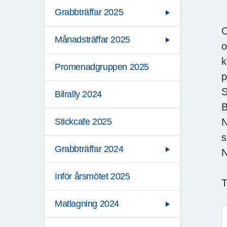
Grabbträffar 2025
O
Månadsträffar 2025
o
k
Promenadgruppen 2025
p
S
Bilrally 2024
B
N
Stickcafe 2025
s
Grabbträffar 2024
N
Inför årsmötet 2025
T
Matlagning 2024