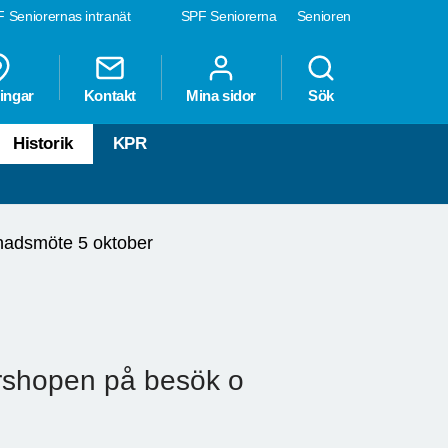
 Seniorernas intranät
SPF Seniorerna
Senioren
ingar
Kontakt
Mina sidor
Sök
Historik
KPR
adsmöte 5 oktober
rshopen på besök o