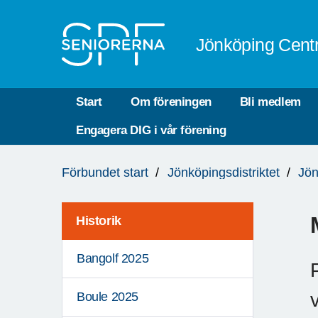
Till övergripande innehåll
Jönköping Cent
Start
Om föreningen
Bli medlem
Engagera DIG i vår förening
Du
Förbundet start
Jönköpingsdistriktet
Jön
är
här:
Historik
Bangolf 2025
Boule 2025