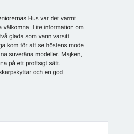
eniorernas Hus var det varmt
a välkomna. Lite information om
två glada som vann varsitt
ga kom för att se höstens mode.
gna suveräna modeller. Majken,
a på ett proffsigt sätt.
a skarpskyttar och en god