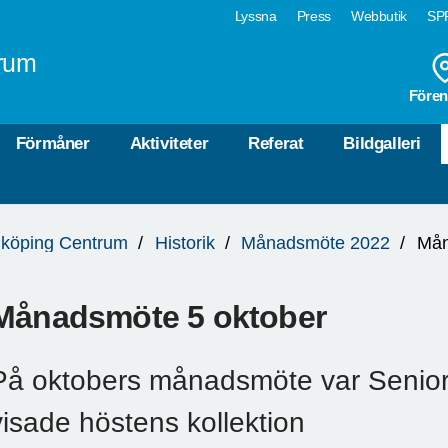
Lyssna
Press
Webbutik
SPF
rum
Fören
Förmåner
Aktiviteter
Referat
Bildgalleri
köping Centrum
Historik
Månadsmöte 2022
Mån
Månadsmöte 5 oktober
På oktobers månadsmöte var Senio
visade höstens kollektion