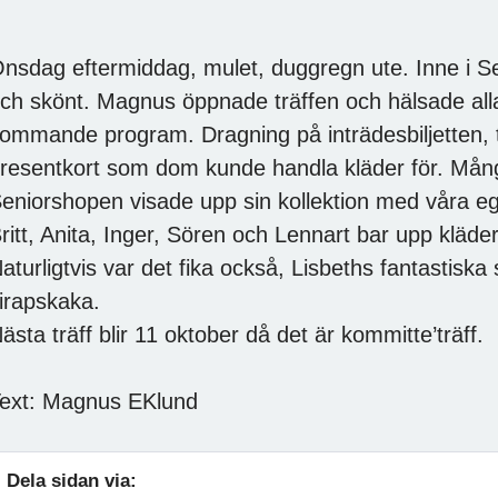
nsdag eftermiddag, mulet, duggregn ute. Inne i S
ch skönt. Magnus öppnade träffen och hälsade all
ommande program. Dragning på inträdesbiljetten, 
resentkort som dom kunde handla kläder för. Mån
eniorshopen visade upp sin kollektion med våra e
ritt, Anita, Inger, Sören och Lennart bar upp klädern
aturligtvis var det fika också, Lisbeths fantastisk
irapskaka.
ästa träff blir 11 oktober då det är kommitte’träff.
ext: Magnus EKlund
Dela sidan via: