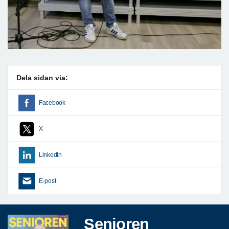
Dela sidan via:
Facebook
X
LinkedIn
E-post
Senioren