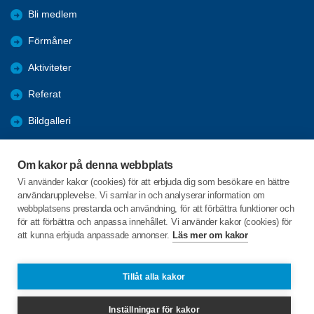
Bli medlem
Förmåner
Aktiviteter
Referat
Bildgalleri
Historik
Om kakor på denna webbplats
KPR
Vi använder kakor (cookies) för att erbjuda dig som besökare en bättre
användarupplevelse. Vi samlar in och analyserar information om
Engagera DIG i vår förening
webbplatsens prestanda och användning, för att förbättra funktioner och
för att förbättra och anpassa innehållet. Vi använder kakor (cookies) för
att kunna erbjuda anpassade annonser.
Läs mer om kakor
C/o:Lennart Lööw
Aspholmsgatan 21 lgh 1001
553 23 Jönköping
Tillåt alla kakor
Telefon:
+46 739816924
Inställningar för kakor