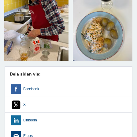
Dela sidan via:
Facebook
X
LinkedIn
E-post