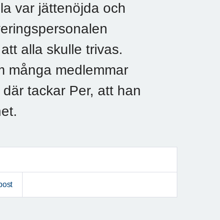
la var jättenöjda och
veringspersonalen
att alla skulle trivas.
 som många medlemmar
är tackar Per, att han
het.
post