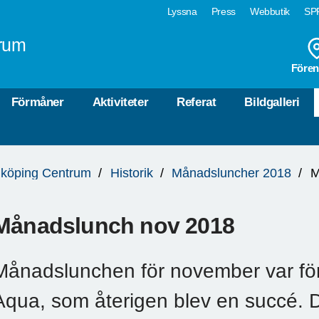
Lyssna
Press
Webbutik
SPF
rum
Fören
Förmåner
Aktiviteter
Referat
Bildgalleri
köping Centrum
Historik
Månadsluncher 2018
M
Månadslunch nov 2018
Månadslunchen för november var förl
Aqua, som återigen blev en succé. D