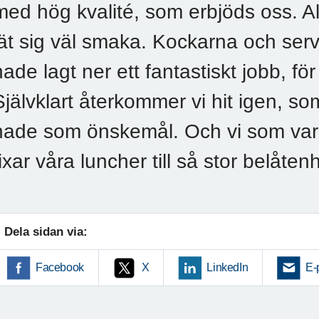
med hög kvalité, som erbjöds oss. Al
lät sig väl smaka. Kockarna och ser
hade lagt ner ett fantastiskt jobb, för 
Självklart återkommer vi hit igen,
hade som önskemål. Och vi som var d
fixar våra luncher till så stor belåten
Dela sidan via:
Facebook
X
LinkedIn
E-