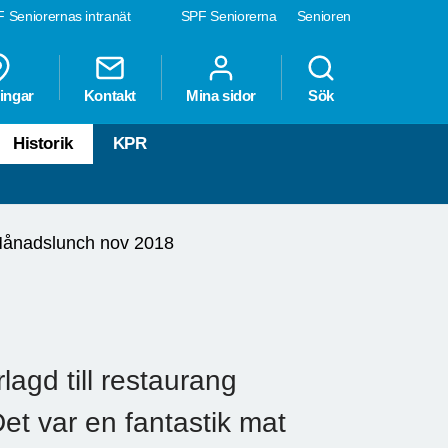
 Seniorernas intranät
SPF Seniorerna
Senioren
ingar
Kontakt
Mina sidor
Sök
Historik
KPR
ånadslunch nov 2018
agd till restaurang
et var en fantastik mat