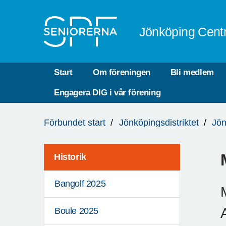
Till övergripande innehåll
Jönköping Cent
Start
Om föreningen
Bli medlem
Engagera DIG i vår förening
Du
Förbundet start
Jönköpingsdistriktet
Jön
är
här:
Historik
Bangolf 2025
Boule 2025