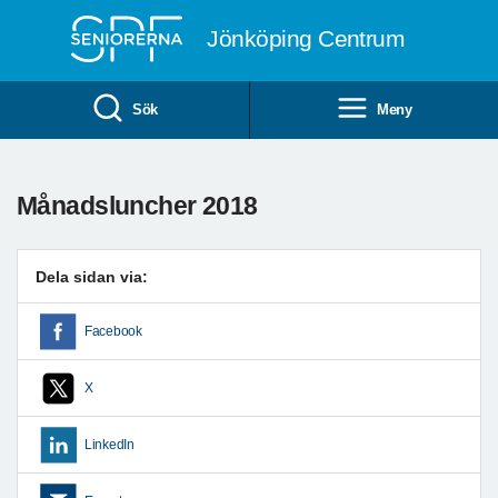
Till övergripande innehåll
Jönköping Centrum
Sök
Meny
Månadsluncher 2018
Dela sidan via:
Facebook
X
LinkedIn