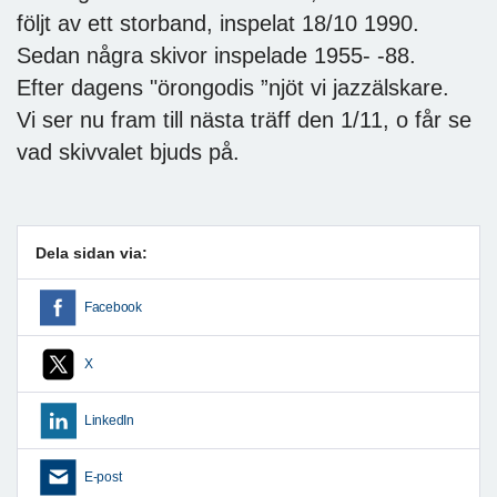
följt av ett storband, inspelat 18/10 1990.
Sedan några skivor inspelade 1955- -88.
Efter dagens "örongodis ”njöt vi jazzälskare.
Vi ser nu fram till nästa träff den 1/11, o får se
vad skivvalet bjuds på.
Dela sidan via:
Facebook
X
LinkedIn
E-post