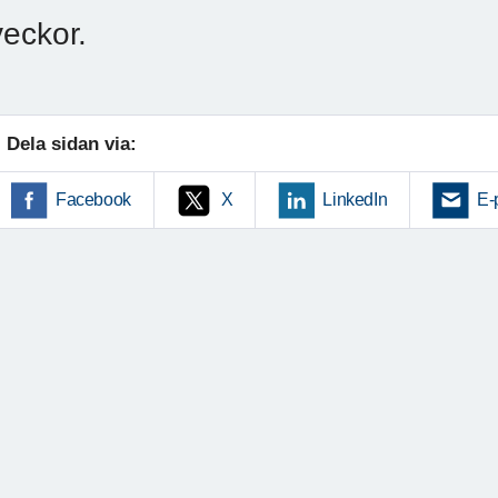
veckor.
Dela sidan via:
Facebook
X
LinkedIn
E-