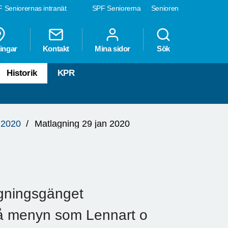
 Seniorernas intranät
SPF Seniorerna
Senioren
ingar
Kontakt
Mina sidor
Sök
Historik
KPR
 2020
Matlagning 29 jan 2020
gningsgänget
 På menyn som Lennart o