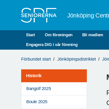
Till övergripande innehåll
Jönköping Cent
Start
Om föreningen
Bli medlem
Engagera DIG i vår förening
Du
Förbundet start
Jönköpingsdistriktet
Jön
är
här:
Historik
Bangolf 2025
Boule 2025