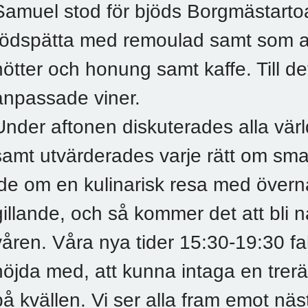
Samuel stod för bjöds Borgmästarto
rödspätta med remoulad samt som a
nötter och honung samt kaffe. Till de
anpassade viner.
Under aftonen diskuterades alla vä
samt utvärderades varje rätt om sm
ide om en kulinarisk resa med övern
gillande, och så kommer det att bli
våren. Våra nya tider 15:30-19:30 fall
nöjda med, att kunna intaga en trerätt
på kvällen. Vi ser alla fram emot nästa