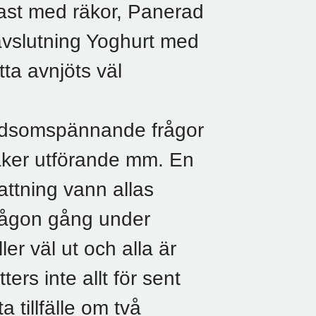
ast med räkor, Panerad
vslutning Yoghurt med
tta avnjöts väl
rldsomspännande frågor
aker utförande mm. En
attning vann allas
 någon gång under
er väl ut och alla är
ers inte allt för sent
 tillfälle om två