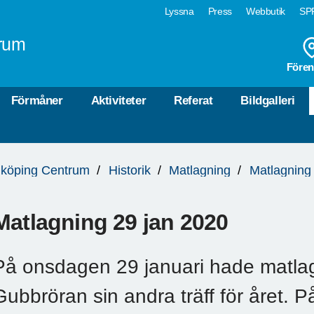
Lyssna
Press
Webbutik
SPF
rum
Fören
Förmåner
Aktiviteter
Referat
Bildgalleri
köping Centrum
Historik
Matlagning
Matlagning
Matlagning 29 jan 2020
På onsdagen 29 januari hade matla
Gubbröran sin andra träff för året.