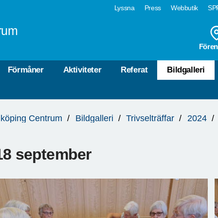
Lyssna
Press
Webbutik
SPF
rum
Fören
Förmåner
Aktiviteter
Referat
Bildgalleri
köping Centrum
Bildgalleri
Trivselträffar
2024
18 september