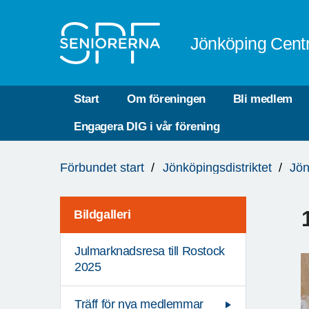
Till övergripande innehåll
Jönköping Cent
Start
Om föreningen
Bli medlem
Engagera DIG i vår förening
Du
Förbundet start
Jönköpingsdistriktet
Jön
är
här:
Bildgalleri
Julmarknadsresa till Rostock
2025
Träff för nya medlemmar