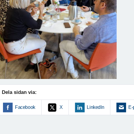
Dela sidan via:
Facebook
X
LinkedIn
E-