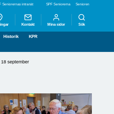
 Seniorernas intranät
SPF Seniorerna
Senioren
ingar
Kontakt
Mina sidor
Sök
Historik
KPR
18 september