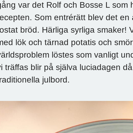
gång var det Rolf och Bosse L som h
recepten. Som entrérätt blev det e
rostat bröd. Härliga syrliga smaker! V
med lök och tärnad potatis och smör
världsproblem löstes som vanligt un
vi träffas blir på själva luciadagen då
traditionella julbord.