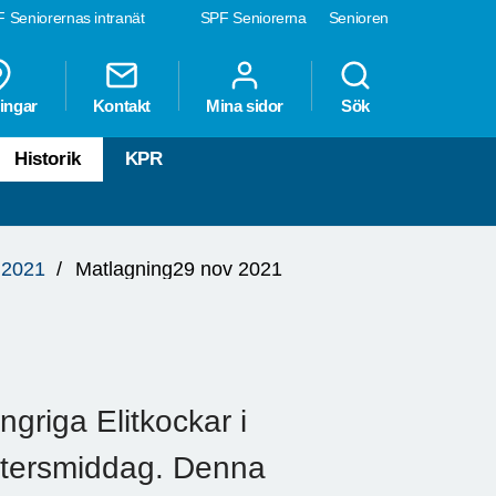
 Seniorernas intranät
SPF Seniorerna
Senioren
ingar
Kontakt
Mina sidor
Sök
Historik
KPR
 2021
Matlagning29 nov 2021
griga Elitkockar i
ättersmiddag. Denna