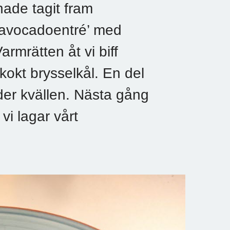
ade tagit fram
n avocadoentré’ med
armrätten åt vi biff
kokt brysselkål. En del
der kvällen. Nästa gång
 vi lagar vårt