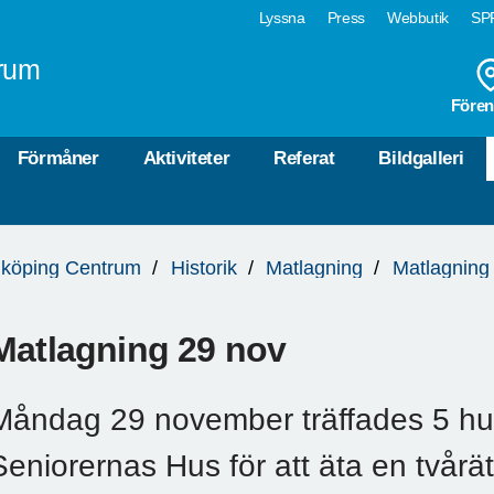
Lyssna
Press
Webbutik
SPF
rum
Fören
Förmåner
Aktiviteter
Referat
Bildgalleri
köping Centrum
Historik
Matlagning
Matlagning
Matlagning 29 nov
Måndag 29 november träffades 5 hun
Seniorernas Hus för att äta en tvår