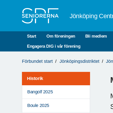
Till övergripande innehåll
Jönköping Cent
Start
Om föreningen
Bli medlem
Engagera DIG i vår förening
Du
Förbundet start
Jönköpingsdistriktet
Jön
är
här:
Historik
Bangolf 2025
Boule 2025