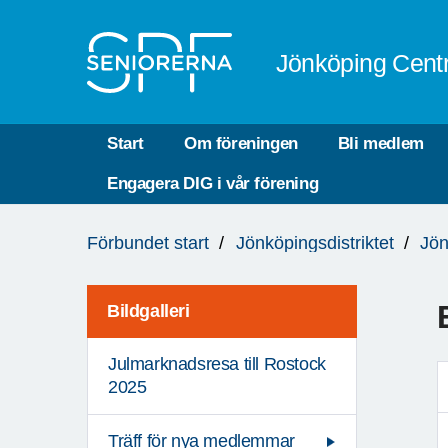
Till övergripande innehåll
Jönköping Cent
Start
Om föreningen
Bli medlem
Engagera DIG i vår förening
Du
Förbundet start
Jönköpingsdistriktet
Jön
är
här:
Bildgalleri
Julmarknadsresa till Rostock
2025
Träff för nya medlemmar