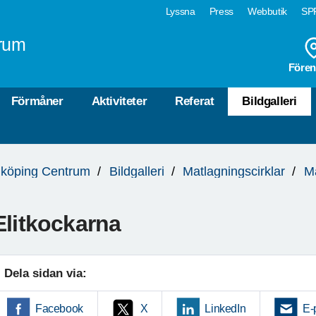
Lyssna
Press
Webbutik
SPF
rum
Fören
Förmåner
Aktiviteter
Referat
Bildgalleri
köping Centrum
Bildgalleri
Matlagningscirklar
M
Elitkockarna
Dela sidan via:
Facebook
X
LinkedIn
E-