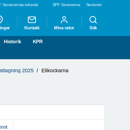
 Seniorernas intranät
SPF Seniorerna
Senioren
ingar
Kontakt
Mina sidor
Sök
Historik
KPR
atlagning 2025
Elikockarna
post