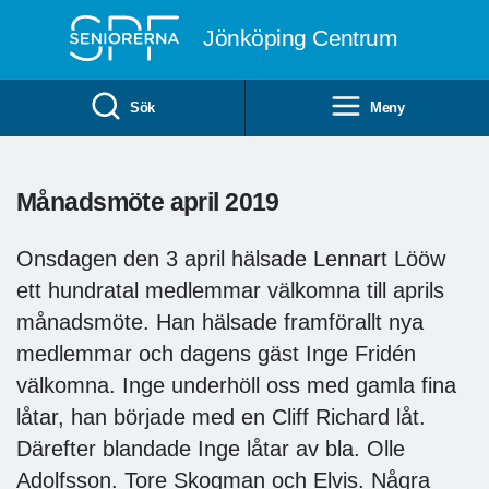
Till övergripande innehåll
Jönköping Centrum
Sök
Meny
Månadsmöte april 2019
Onsdagen den 3 april hälsade Lennart Lööw
ett hundratal medlemmar välkomna till aprils
månadsmöte. Han hälsade framförallt nya
medlemmar och dagens gäst Inge Fridén
välkomna. Inge underhöll oss med gamla fina
låtar, han började med en Cliff Richard låt.
Därefter blandade Inge låtar av bla. Olle
Adolfsson. Tore Skogman och Elvis. Några