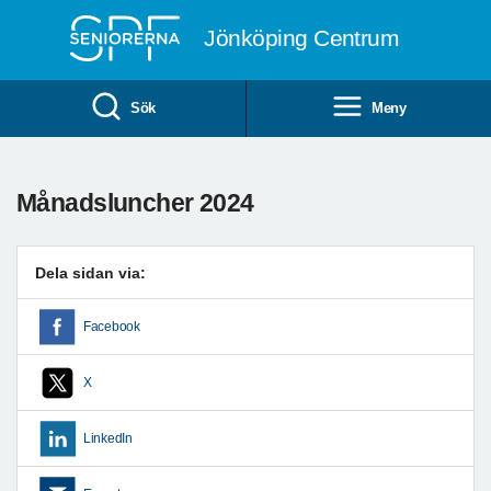
Till övergripande innehåll
Jönköping Centrum
Sök
Meny
Månadsluncher 2024
Dela sidan via:
Facebook
X
LinkedIn